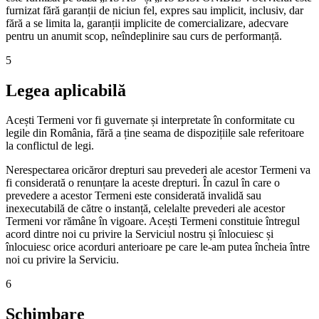
furnizat fără garanții de niciun fel, expres sau implicit, inclusiv, dar
fără a se limita la, garanții implicite de comercializare, adecvare
pentru un anumit scop, neîndeplinire sau curs de performanță.
5
Legea aplicabilă
Acești Termeni vor fi guvernate și interpretate în conformitate cu
legile din România, fără a ține seama de dispozițiile sale referitoare
la conflictul de legi.
Nerespectarea oricăror drepturi sau prevederi ale acestor Termeni va
fi considerată o renunțare la aceste drepturi. În cazul în care o
prevedere a acestor Termeni este considerată invalidă sau
inexecutabilă de către o instanță, celelalte prevederi ale acestor
Termeni vor rămâne în vigoare. Acești Termeni constituie întregul
acord dintre noi cu privire la Serviciul nostru și înlocuiesc și
înlocuiesc orice acorduri anterioare pe care le-am putea încheia între
noi cu privire la Serviciu.
6
Schimbare