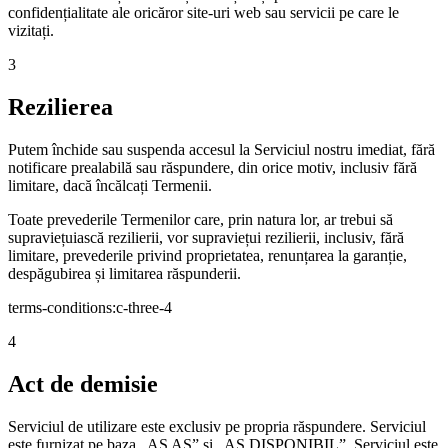
confidențialitate ale oricăror site-uri web sau servicii pe care le
vizitați.
3
Rezilierea
Putem închide sau suspenda accesul la Serviciul nostru imediat, fără
notificare prealabilă sau răspundere, din orice motiv, inclusiv fără
limitare, dacă încălcați Termenii.
Toate prevederile Termenilor care, prin natura lor, ar trebui să
supraviețuiască rezilierii, vor supraviețui rezilierii, inclusiv, fără
limitare, prevederile privind proprietatea, renunțarea la garanție,
despăgubirea și limitarea răspunderii.
terms-conditions:c-three-4
4
Act de demisie
Serviciul de utilizare este exclusiv pe propria răspundere. Serviciul
este furnizat pe baza „AS AS” și „AS DISPONIBIL”. Serviciul este