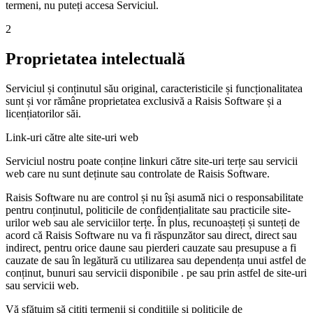
termeni, nu puteți accesa Serviciul.
2
Proprietatea intelectuală
Serviciul și conținutul său original, caracteristicile și funcționalitatea
sunt și vor rămâne proprietatea exclusivă a Raisis Software și a
licențiatorilor săi.
Link-uri către alte site-uri web
Serviciul nostru poate conține linkuri către site-uri terțe sau servicii
web care nu sunt deținute sau controlate de Raisis Software.
Raisis Software nu are control și nu își asumă nici o responsabilitate
pentru conținutul, politicile de confidențialitate sau practicile site-
urilor web sau ale serviciilor terțe. În plus, recunoașteți și sunteți de
acord că Raisis Software nu va fi răspunzător sau direct, direct sau
indirect, pentru orice daune sau pierderi cauzate sau presupuse a fi
cauzate de sau în legătură cu utilizarea sau dependența unui astfel de
conținut, bunuri sau servicii disponibile . pe sau prin astfel de site-uri
sau servicii web.
Vă sfătuim să citiți termenii și condițiile și politicile de