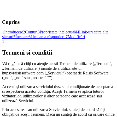
Cuprins
1
Introducere
2
Conturi
3
Proprietate intelectuală
4
Link-uri către alte
site-uri
5
Încetare
6
Limitarea răspunderii
7
Modificări
1
Termeni si conditii
Vă rugăm să citiți cu atenție acești Termeni de utilizare („Termeni”,
„Termeni de utilizare”) înainte de a utiliza site-ul
https://raisissoftware.com („Serviciul”) operat de Raisis Software
(„noi”, „noi” sau „noastre” ””).
Accesul și utilizarea serviciului dvs. sunt condiționate de acceptarea
și respectarea acestor condiții. Acești Termeni se aplică tuturor
vizitatorilor, utilizatorilor și altor persoane care accesează sau
utilizează Serviciul.
Prin accesarea sau utilizarea Serviciului, sunteți de acord să fiți
obligați de acești Termeni. Dacă nu sunteți de acord cu oricare dintre